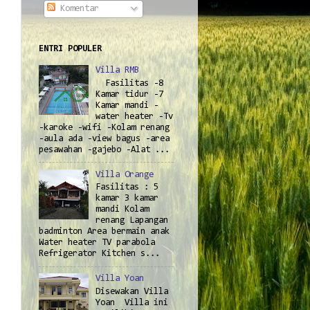
Komentar
ENTRI POPULER
Villa RMB
Fasilitas -8
Kamar tidur -7
Kamar mandi -
water heater -Tv
-karoke -wifi -Kolam renang
-aula ada -view bagus -area
pesawahan -gajebo -Alat ...
Villa Orange
Fasilitas : 5
kamar 3 kamar
mandi Kolam
renang Lapangan
badminton Area bermain anak
Water heater TV parabola
Refrigerator Kitchen s...
Villa Yoan
Disewakan Villa
Yoan Villa ini