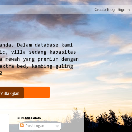
anda. Dalam database kami
ic, villa sedang kapasitas
a mewah yang premium dengan
extra bed, kambing guling
0
Villa 6jtan
BERLANGGANAN
Postingan