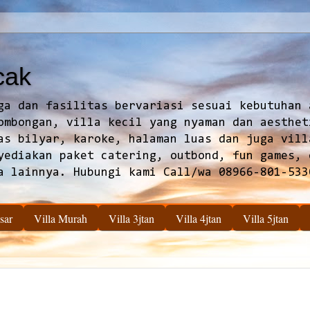
cak
ga dan fasilitas bervariasi sesuai kebutuhan 
ombongan, villa kecil yang nyaman dan aesthet
as bilyar, karoke, halaman luas dan juga vill
yediakan paket catering, outbond, fun games, 
a lainnya. Hubungi kami Call/wa 08966-801-533
sar
Villa Murah
Villa 3jtan
Villa 4jtan
Villa 5jtan