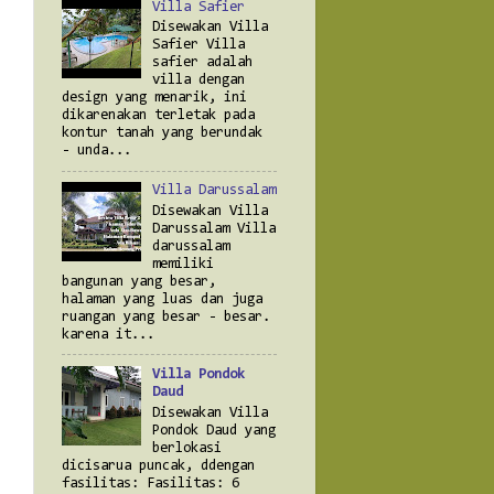
Villa Safier
Disewakan Villa
Safier Villa
safier adalah
villa dengan
design yang menarik, ini
dikarenakan terletak pada
kontur tanah yang berundak
- unda...
Villa Darussalam
Disewakan Villa
Darussalam Villa
darussalam
memiliki
bangunan yang besar,
halaman yang luas dan juga
ruangan yang besar - besar.
karena it...
Villa Pondok
Daud
Disewakan Villa
Pondok Daud yang
berlokasi
dicisarua puncak, ddengan
fasilitas: Fasilitas: 6