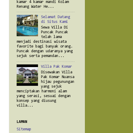
kamar 4 kamar mandi Kolam
Renang Water He...
Selamat Datang
di Situs Kami
Sewa Villa Di
Puncak Puncak
telah lama
menjadi destinasi wisata
favorite bagi banyak orang.
Puncak dengan udaranya yang
sejuk serta pemandan...
Villa Pak Komar
Disewakan Villa
Pak Komar Nuansa
hijau pegunungan
yang sejuk
menciptakan harmoni alam
yang serasi, sesuai dengan
konsep yang diusung
villa...
LAMAN
Sitemap