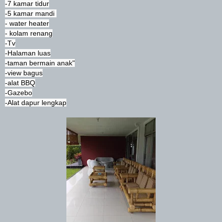
-7 kamar tidur

-5 kamar mandi 

- water heater

- kolam renang

-Tv

-Halaman luas

-taman bermain anak"

-view bagus

-alat BBQ

-Gazebo

-Alat dapur lengkap