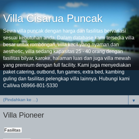
Villa Cisarua Puncak
Sewa villa puncak dengan harga dan fasilitas bervariasi
sesuai kebutuhan anda. Dalam database kami tersedia villa
besar untuk rombongan, villa kecil yang nyaman dan
aesthetic, villa sedang kapasitas 25 - 40 orang dengan
fasilitas bilyar, karoke, halaman luas dan juga villa mewah
yang premium dengan full facility. Kami juga menyediakan
paket catering, outbond, fun games, extra bed, kambing
guling dan fasilitas pelengkap villa lainnya. Hubungi kami
Call/wa 08966-801-5330
▼
Villa Pioneer
Fasilitas 